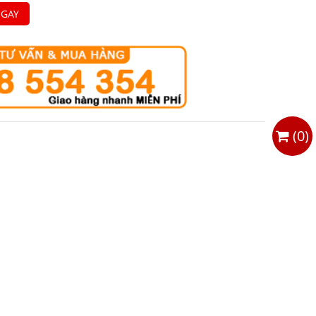
GAY
(
0
)