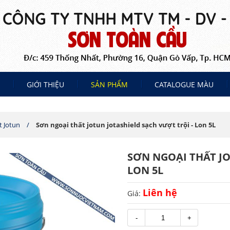
GIỚI THIỆU
SẢN PHẨM
CATALOGUE MÀU
Sản Phẩm Sơn Theo Tính Năng
Vật Tư và Thiết Bị Nội - Ngoại Thất
t Jotun
Sơn ngoại thất jotun jotashield sạch vượt trội - Lon 5L
SƠN NGOẠI THẤT JO
LON 5L
Liên hệ
Giá:
-
+