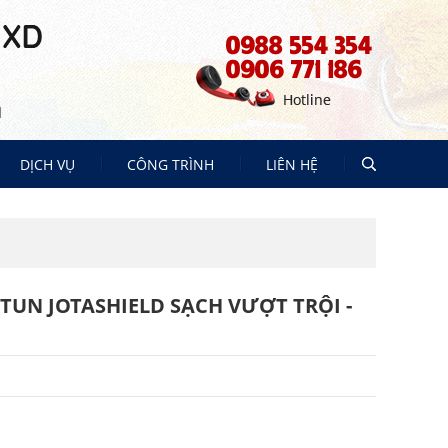
0988 554 354
0906 771 186
DỊCH VỤ
CÔNG TRÌNH
LIÊN HỆ
THI CÔNG CHỐNG THẤM
SỬA CHỮA NHÀ TRỌN GÓI
Giao hàng nhanh chóng miễn phí
NHẬN BẢNG MÀU SƠN MIỄN PHÍ
TUN JOTASHIELD SẠCH VƯỢT TRỘI -