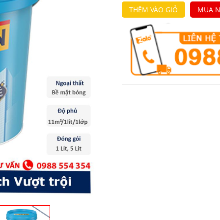
THÊM VÀO GIỎ
MUA N