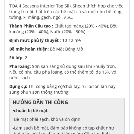
TOA 4 Seasons Interior Top Silk Sheen thích hợp cho việc
trang trí nội thất trên các bề mặt cũ và mới như bê tông,
tường, xi măng, gạch, ngói, v..v…
Thành Phần Cấu tạo :
Chất tạo màng (20% - 40%), Bột
khoáng (20% - 40%), Nước (20% - 30%)
Định mức phủ lý thuyết
: 10-12 m²/l
Bề mặt hoàn thiện:
Bề Mặt Bóng Mờ
Số lớp:
2
Pha loãng:
Sơn sẵn sàng sử dụng sau khi khuấy trộn.
Nếu có nhu cầu pha loảng, có thể thêm tối đa 15% với
nước sạch
Dụng cụ:
Thi công bằng cọ/chổi tay, ru-lô/con lăn hay
súng phun sơn thông thường.
HƯỚNG DẪN THI CÔNG
•
chuẩn bị bề mặt
-Bề mặt phải sạch, khô và ổn định.
-Làm sạch bề mặt, đảm bảo không có tạp chất như
bụi bẩn, bột hay dầu mỡ làm giảm độ bám dính.