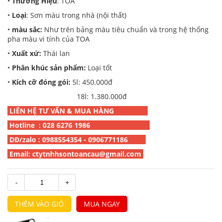
•
Thương Hiệu
: TOA
•
Loại
: Sơn màu trong nhà (nội thất)
•
màu sắc:
Như trên bảng màu tiêu chuẩn và trong hệ thống
pha màu vi tính của TOA
•
Xuất xứ:
Thái lan
•
Phân khúc sản phẩm:
Loại tốt
•
Kích cỡ đóng gói:
5l: 450.000đ
18l: 1.380.000đ
LIÊN HỆ TƯ VẤN & MUA HÀNG
Hotline : 028 6276 1986
DĐ/zalo : 0988554354 - 0906771186
Email: ctytnhhsontoancau@gmail.com
-
+
THÊM VÀO GIỎ
MUA NGAY