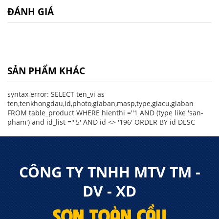
ĐÁNH GIÁ
SẢN PHẨM KHÁC
syntax error: SELECT ten_vi as
ten,tenkhongdau,id,photo,giaban,masp,type,giacu,giaban
FROM table_product WHERE hienthi =''1 AND (type like 'san-
pham') and id_list ='''5' AND id <> '196' ORDER BY id DESC
CÔNG TY TNHH MTV TM -
DV - XD
SƠN TOÀN CẦU