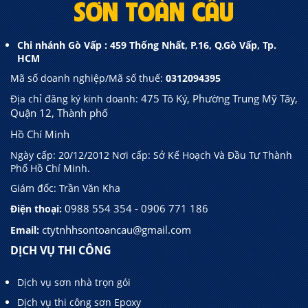
SƠN TOÀN CẦU
Chi nhánh Gò Vấp : 459 Thống Nhất, P.16, Q.Gò Vấp, Tp.
HCM
Mã số doanh nghiệp/Mã số thuế:
0312094395
475 Tô Ký, Phường Trung Mỹ Tây,
Địa chỉ đăng ký kinh doanh:
Quận 12, Thành phố
Hồ Chí Minh
Ngày cấp: 20/12/2012 Nơi cấp: Sở Kế Hoạch Và Đầu Tư Thành
Phố Hồ Chí Minh.
Giám đốc: Trần Văn Kha
0988 554 354 - 0906 771 186
Điện thoại:
ctytnhhsontoancau@gmail.com
Email:
DỊCH VỤ THI CÔNG
Dịch vụ sơn nhà trọn gói
Dịch vụ thi công sơn Epoxy