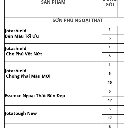
SẢN PHẨM
GÓI
SƠN PHỦ NGOẠI THẤT
1
Jotashield
Bền Màu Tối Ưu
5
1
Jotashield
Che Phủ Vết Nứt
5
1
Jotashield
5
Chống Phai Màu MỚI
15
5
Essence Ngoại Thất Bền Đẹp
17
5
Jotatough New
17
6