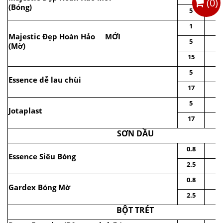
(
0
)
(Bóng)
5
1
Majestic Đẹp Hoàn Hảo MỚI
5
(Mờ)
15
5
Essence dễ lau chùi
17
5
Jotaplast
17
SƠN DẦU
0.8
Essence Siêu Bóng
2.5
0.8
Gardex Bóng Mờ
2.5
BỘT TRÉT